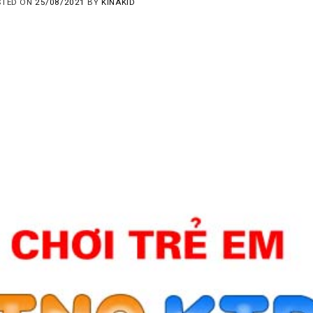
STED ON
25/08/2021
BY
KINAKID