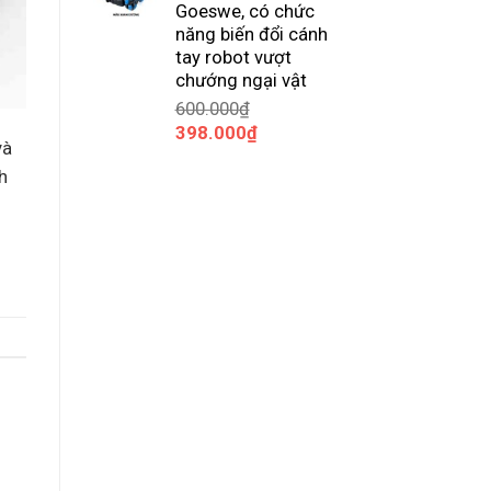
Goeswe, có chức
năng biến đổi cánh
tay robot vượt
chướng ngại vật
600.000
₫
Giá
Giá
398.000
₫
và
gốc
hiện
h
là:
tại
600.000₫.
là:
398.000₫.