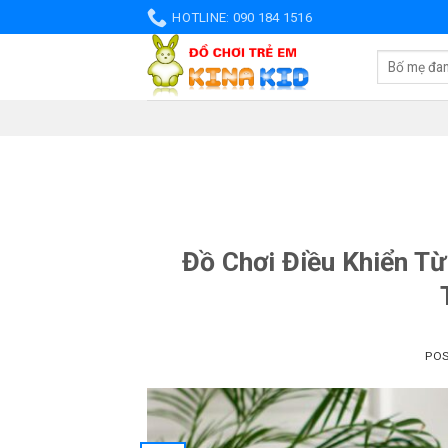
Skip
HOTLINE: 090 184 1516
to
Tìm
content
kiếm:
Đồ Chơi Điều Khiển Từ
PO