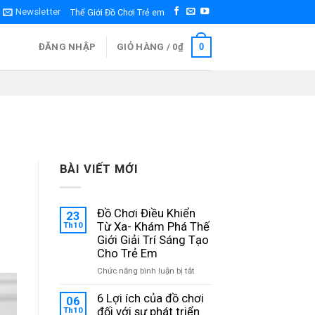
Newsletter
Thế Giới Đồ Chơi Trẻ em
ĐĂNG NHẬP
GIỎ HÀNG /
0
₫
0
BÀI VIẾT MỚI
Đồ Chơi Điều Khiển
23
Th10
Từ Xa- Khám Phá Thế
Giới Giải Trí Sáng Tạo
Cho Trẻ Em
ở
Chức năng bình luận bị tắt
Đồ
Chơi
6 Lợi ích của đồ chơi
06
Điều
Th10
đối với sự phát triển