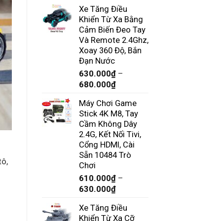
CHƠI
Xe Tăng Điều
CHO
Khiển Từ Xa Bằng
BÉ
Cảm Biến Đeo Tay
AN
TOÀN
Và Remote 2.4Ghz,
VÀ
Xoay 360 Độ, Bắn
PHÙ
Đạn Nước
HỢP
630.000
₫
–
NHẤT
Khoảng
680.000
₫
giá:
Máy Chơi Game
từ
Stick 4K M8, Tay
630.000₫
Cầm Không Dây
đến
2.4G, Kết Nối Tivi,
680.000₫
Cổng HDMI, Cài
Sẵn 10484 Trò
tô,
Chơi
610.000
₫
–
Khoảng
630.000
₫
giá:
Xe Tăng Điều
từ
Khiển Từ Xa Cỡ