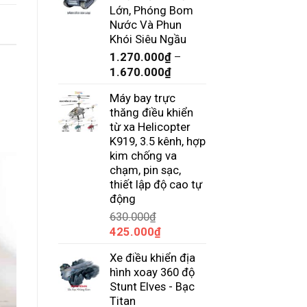
610.000₫
Lớn, Phóng Bom
đến
Nước Và Phun
630.000₫
Khói Siêu Ngầu
1.270.000
₫
–
Khoảng
1.670.000
₫
giá:
Máy bay trực
từ
thăng điều khiển
1.270.000₫
từ xa Helicopter
đến
K919, 3.5 kênh, hợp
1.670.000₫
kim chống va
chạm, pin sạc,
thiết lập độ cao tự
động
630.000
₫
Giá
Giá
425.000
₫
gốc
hiện
Xe điều khiển địa
là:
tại
hình xoay 360 độ
630.000₫.
là:
Stunt Elves - Bạc
425.000₫.
Titan