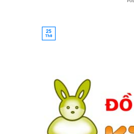
PO
25
Th8