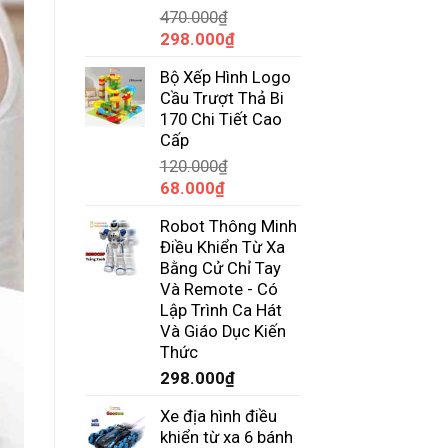
470.000
₫
Giá
Giá
298.000
₫
gốc
hiện
Bộ Xếp Hình Logo
là:
tại
Cầu Trượt Thả Bi
470.000₫.
là:
170 Chi Tiết Cao
298.000₫.
Cấp
120.000
₫
Giá
Giá
68.000
₫
gốc
hiện
Robot Thông Minh
là:
tại
Điều Khiển Từ Xa
120.000₫.
là:
Bằng Cử Chỉ Tay
68.000₫.
Và Remote - Có
Lập Trình Ca Hát
Và Giáo Dục Kiến
Thức
298.000
₫
Xe địa hình điều
khiển từ xa 6 bánh