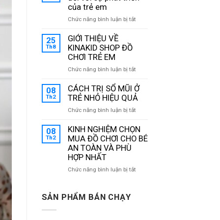
Khiển
của trẻ em
Từ
ở
Chức năng bình luận bị tắt
Xa-
6
Khám
Lợi
GIỚI THIỆU VỀ
25
Phá
ích
Th8
KINAKID SHOP ĐỒ
Thế
của
CHƠI TRẺ EM
Giới
đồ
Giải
ở
Chức năng bình luận bị tắt
chơi
Trí
GIỚI
đối
Sáng
THIỆU
CÁCH TRỊ SỔ MŨI Ở
08
với
Tạo
VỀ
Th2
TRẺ NHỎ HIỆU QUẢ
sự
Cho
KINAKID
phát
ở
Chức năng bình luận bị tắt
Trẻ
SHOP
triển
CÁCH
Em
ĐỒ
của
TRỊ
KINH NGHIỆM CHỌN
08
CHƠI
trẻ
SỔ
Th2
MUA ĐỒ CHƠI CHO BÉ
TRẺ
em
MŨI
AN TOÀN VÀ PHÙ
EM
Ở
HỢP NHẤT
TRẺ
ở
Chức năng bình luận bị tắt
NHỎ
KINH
HIỆU
NGHIỆM
QUẢ
CHỌN
SẢN PHẨM BÁN CHẠY
MUA
ĐỒ