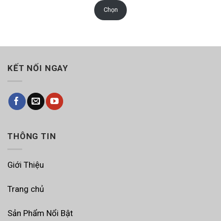
từ
910.000₫
Chọn
đến
1.030.000₫
KẾT NỐI NGAY
THÔNG TIN
Giới Thiệu
Trang chủ
Sản Phẩm Nổi Bật