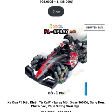
Khoảng
998.000
₫
–
1.138.000
₫
giá:
từ
998.000₫
Chọn
đến
1.138.000₫
SẢN
KHUYẾN MẠI
PHẨM
ĐANG
GIẢM
GIÁ
Xe Đua F1 Điều Khiển Từ Xa F1-Spray Mới, Xoay 360 Độ, Sáng Đèn,
Phát Nhạc, Phun Sương Siêu Ngầu