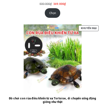
Giá
Giá
500.000
₫
349.000
₫
gốc
hiện
là:
tại
500.000₫.
là:
Chọn
349.000₫.
SẢN
KHUYẾN MẠI
PHẨM
ĐANG
GIẢM
GIÁ
Đồ chơi con rùa điều khiển từ xa Tortoise, di chuyển sống động
giống như thật