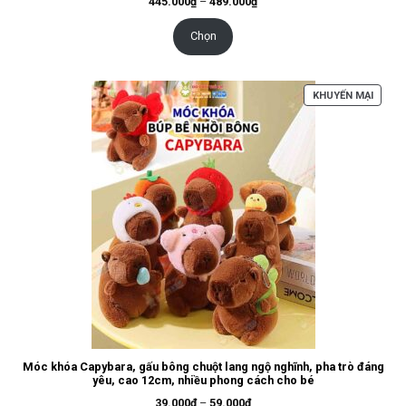
Khoảng
445.000
₫
–
489.000
₫
giá:
từ
445.000₫
Chọn
đến
489.000₫
SẢN
KHUYẾN MẠI
PHẨM
ĐANG
GIẢM
GIÁ
Móc khóa Capybara, gấu bông chuột lang ngộ nghĩnh, pha trò đáng
yêu, cao 12cm, nhiều phong cách cho bé
Khoảng
39.000
₫
–
59.000
₫