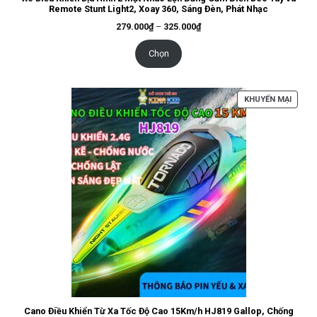
Remote Stunt Light2, Xoay 360, Sáng Đèn, Phát Nhạc
Khoảng
279.000
₫
–
325.000
₫
giá:
từ
279.000₫
Chọn
đến
325.000₫
SẢN
KHUYẾN MẠI
PHẨM
ĐANG
GIẢM
GIÁ
Cano Điều Khiển Từ Xa Tốc Độ Cao 15Km/h HJ819 Gallop, Chống