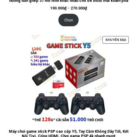
hướng dẫn ghép 37 mô hình khác nhau cho bé thoải mái khám phá
Khoảng
190.000
₫
–
270.000
₫
giá:
từ
190.000₫
Chọn
đến
270.000₫
SẢN
KHUYẾN MẠI
PHẨM
ĐANG
GIẢM
GIÁ
Máy chơi game stick PSP cao cấp Y5, Tay Cầm Không Dây Tốt, Kết
Nối Tivi, Cổng HDMI, Chơi game PSP 4k nhanh mượt