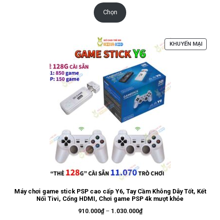
từ
1.850.000₫
Chọn
đến
1.990.000₫
SẢN
KHUYẾN MẠI
PHẨM
ĐANG
GIẢM
GIÁ
Máy chơi game stick PSP cao cấp Y6, Tay Cầm Không Dây Tốt, Kết
Nối Tivi, Cổng HDMI, Chơi game PSP 4k mượt khỏe
Khoảng
910.000
₫
–
1.030.000
₫
giá: