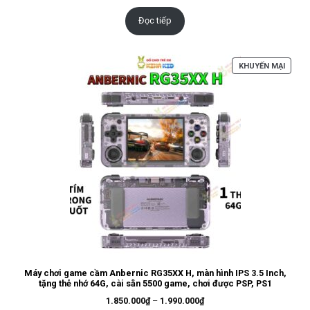
gốc
hiện
là:
tại
150.000₫.
là:
Đọc tiếp
124.000₫.
SẢN
KHUYẾN MẠI
PHẨM
ĐANG
GIẢM
GIÁ
Máy chơi game cầm Anbernic RG35XX H, màn hình IPS 3.5 Inch,
tặng thẻ nhớ 64G, cài sẵn 5500 game, chơi được PSP, PS1
Khoảng
1.850.000
₫
–
1.990.000
₫
giá: