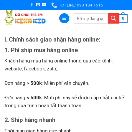
Skip
HOTLINE: 090 184 1516
to
Tìm
0
content
kiếm:
I. Chính sách giao nhận hàng online:
1. Phí ship mua hàng online
Khách hàng mua hàng online thông qua các kênh:
website, facebook, zalo,…
Đơn hàng
> 500k
: Miễn phí vẫn chuyển.
Đơn hàng
< 500k
: Mức phí này sẽ được cập nhật chi tiết
trong quá trình hoàn tất thanh toán
2. Ship hàng nhanh
Thời gian giao hàng cực nhanh