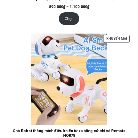
Khoảng
890.000
₫
–
1.100.000
₫
giá:
từ
890.000₫
Chọn
đến
1.100.000₫
SẢN
KHUYẾN MẠI
PHẨM
ĐANG
GIẢM
GIÁ
Chó Robot thông minh điều khiển từ xa bằng cử chỉ và Remote
NO878