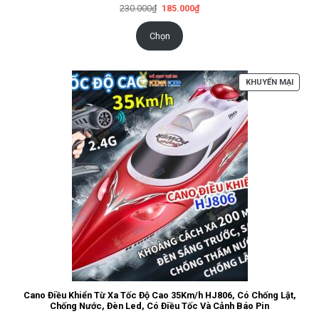
Giá
Giá
230.000
₫
185.000
₫
gốc
hiện
là:
tại
230.000₫.
là:
Chọn
185.000₫.
SẢN
KHUYẾN MẠI
PHẨM
ĐANG
GIẢM
GIÁ
Cano Điều Khiển Từ Xa Tốc Độ Cao 35Km/h HJ806, Có Chống Lật,
Chống Nước, Đèn Led, Có Điều Tốc Và Cảnh Báo Pin