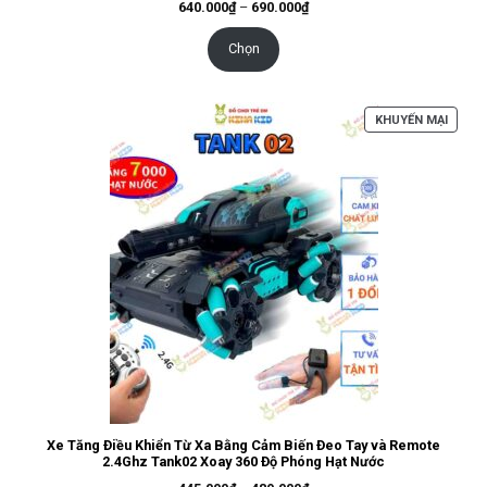
Khoảng
640.000
₫
–
690.000
₫
giá:
từ
640.000₫
Chọn
đến
690.000₫
SẢN
KHUYẾN MẠI
PHẨM
ĐANG
GIẢM
GIÁ
Xe Tăng Điều Khiển Từ Xa Bằng Cảm Biến Đeo Tay và Remote
2.4Ghz Tank02 Xoay 360 Độ Phóng Hạt Nước