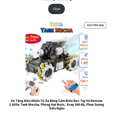
giá:
từ
760.000₫
Chọn
đến
880.000₫
SẢN
KHUYẾN MẠI
PHẨM
ĐANG
GIẢM
GIÁ
Xe Tăng Điều Khiển Từ Xa Bằng Cảm Biến Đeo Tay Và Remote
2.4Ghz Tank Mecha, Phóng Hạt Nước, Xoay 360 độ, Phun Sương
Siêu Ngầu