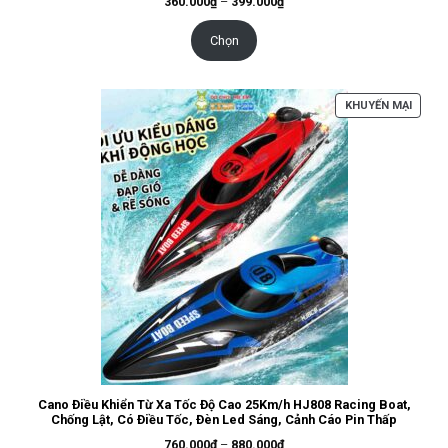
Khoảng
360.000
₫
–
399.000
₫
giá:
từ
360.000₫
Chọn
đến
399.000₫
SẢN
KHUYẾN MẠI
PHẨM
ĐANG
GIẢM
GIÁ
Cano Điều Khiển Từ Xa Tốc Độ Cao 25Km/h HJ808 Racing Boat,
Chống Lật, Có Điều Tốc, Đèn Led Sáng, Cảnh Cáo Pin Thấp
Khoảng
760.000
₫
–
880.000
₫