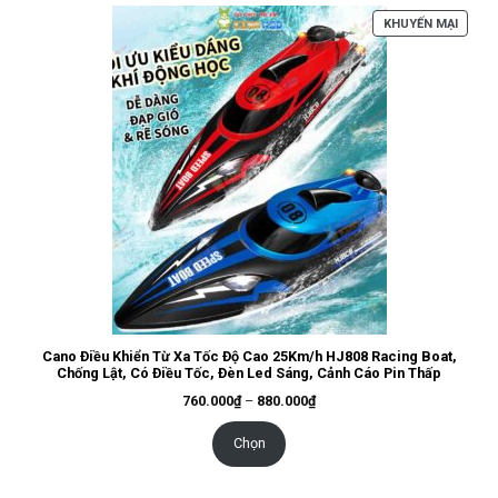
SẢN
KHUYẾN MẠI
PHẨM
ĐANG
GIẢM
GIÁ
Cano Điều Khiển Từ Xa Tốc Độ Cao 25Km/h HJ808 Racing Boat,
Chống Lật, Có Điều Tốc, Đèn Led Sáng, Cảnh Cáo Pin Thấp
Khoảng
760.000
₫
–
880.000
₫
giá:
từ
760.000₫
Chọn
đến
880.000₫