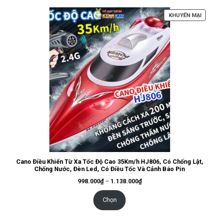
SẢN
KHUYẾN MẠI
PHẨM
ĐANG
GIẢM
GIÁ
Cano Điều Khiển Từ Xa Tốc Độ Cao 35Km/h HJ806, Có Chống Lật,
Chống Nước, Đèn Led, Có Điều Tốc Và Cảnh Báo Pin
Khoảng
998.000
₫
–
1.138.000
₫
giá:
từ
998.000₫
Chọn
đến
1.138.000₫