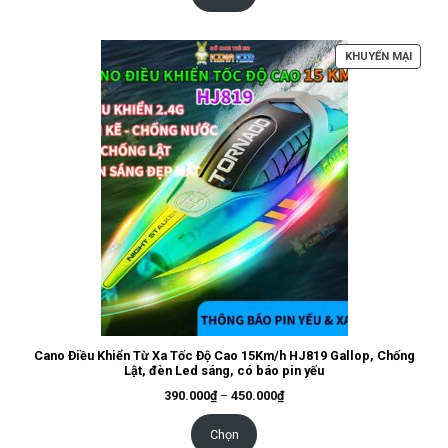
325.000₫
SẢN
KHUYẾN MẠI
PHẨM
ĐANG
GIẢM
GIÁ
Cano Điều Khiển Từ Xa Tốc Độ Cao 15Km/h HJ819 Gallop, Chống
Lật, đèn Led sáng, có báo pin yếu
Khoảng
390.000
₫
–
450.000
₫
giá:
từ
390.000₫
Chọn
đến