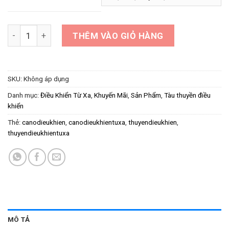
Cano Điều Khiển Từ Xa Tốc Độ Cao 25Km/h HJ808 Racing Boa
THÊM VÀO GIỎ HÀNG
SKU:
Không áp dụng
Danh mục:
Điều Khiển Từ Xa
,
Khuyến Mãi
,
Sản Phẩm
,
Tàu thuyền điều
khiển
Thẻ:
canodieukhien
,
canodieukhientuxa
,
thuyendieukhien
,
thuyendieukhientuxa
MÔ TẢ