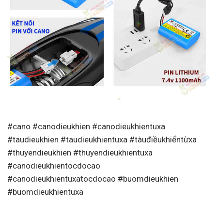
#cano #canodieukhien #canodieukhientuxa
#taudieukhien #taudieukhientuxa #tàuđiềukhiểntừxa
#thuyendieukhien #thuyendieukhientuxa
#canodieukhientocdocao
#canodieukhientuxatocdocao #buomdieukhien
#buomdieukhientuxa