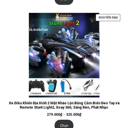
đến
489.000₫
SẢN
KHUYẾN MẠI
PHẨM
ĐANG
GIẢM
GIÁ
Xe Điều Khiển Địa Hình 2 Mặt Nhào Lộn Bằng Cảm Biến Đeo Tay và
Remote Stunt Light2, Xoay 360, Sáng Đèn, Phát Nhạc
Khoảng
279.000
₫
–
325.000
₫
giá:
từ
279.000₫
Chọn
đến