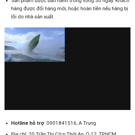
Sản phẩm được bảo hành trong vòng 30 ngày. Khách
hàng được đổi hàng mới, hoặc hoàn tiền nếu hàng bị
lỗi do nhà sản xuất.
Hotline hỗ trợ
: 0901841516, A Trung
Địa chỉ: 20 Trần Thị Cờ p Thới An, Q 12, TP.HCM