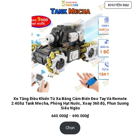
SẢN
KHUYẾN MẠI
PHẨM
ĐANG
GIẢM
GIÁ
Xe Tăng Điều Khiển Từ Xa Bằng Cảm Biến Đeo Tay Và Remote
2.4Ghz Tank Mecha, Phóng Hạt Nước, Xoay 360 độ, Phun Sương
Siêu Ngầu
Khoảng
640.000
₫
–
690.000
₫
giá:
từ
640.000₫
Chọn
đến
690.000₫