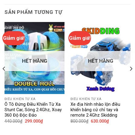
SẢN PHẨM TƯƠNG TỰ
Giảm giá!
Giảm giá!
HẾT HÀNG
HẾT HÀNG
ĐIỀU KHIỂN TỪ XA
ĐIỀU KHIỂN TỪ XA
Ô Tô Đứng Điều Khiển Từ Xa
Xe địa hình nhào lộn điều
Stunt Car, Sóng 2.4Ghz, Xoay
khiển bằng cử chỉ tay và
360 Độ Độc Đáo
remote 2.4Ghz Skidding
Giá
Giá
Giá
Giá
440.000
₫
299.000
₫
800.000
₫
630.000
₫
gốc
hiện
gốc
hiện
là:
tại
là:
tại
440.000₫.
là:
800.000₫.
là: