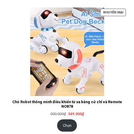
SẢN
KHUYẾN MẠI
PHẨM
ĐANG
GIẢM
GIÁ
Chó Robot thông minh điều khiển từ xa bằng cử chỉ và Remote
NO878
Giá
Giá
500.000
₫
349.000
₫
gốc
hiện
là:
tại
500.000₫.
là:
Chọn
349.000₫.