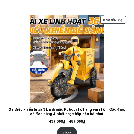
299.000₫.
630.000₫.
SẢN
KHUYẾN MẠI
PHẨM
ĐANG
GIẢM
GIÁ
Xe điều khiển từ xa 3 bánh mẫu Robot chở hàng vui nhộn, độc đáo,
có đèn sáng & phát nhạc hấp dẫn bé chơi.
Khoảng
439.000
₫
–
489.000
₫
giá:
từ
439.000₫
Chọn