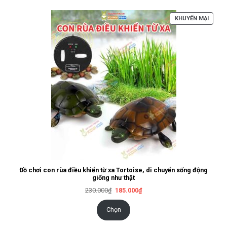
SẢN
KHUYẾN MẠI
PHẨM
ĐANG
GIẢM
GIÁ
Đồ chơi con rùa điều khiển từ xa Tortoise, di chuyển sống động
giống như thật
Giá
Giá
230.000
₫
185.000
₫
gốc
hiện
là:
tại
230.000₫.
là:
Chọn
185.000₫.