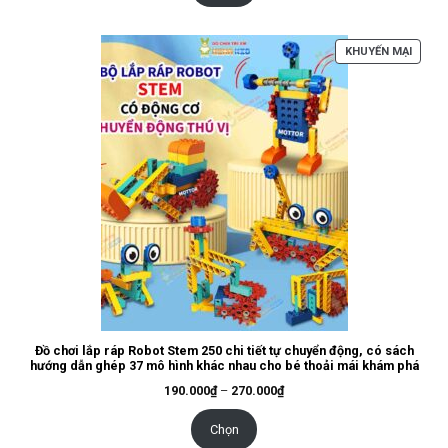
450.000₫
SẢN
KHUYẾN MẠI
PHẨM
ĐANG
GIẢM
GIÁ
Đồ chơi lắp ráp Robot Stem 250 chi tiết tự chuyển động, có sách
hướng dẫn ghép 37 mô hình khác nhau cho bé thoải mái khám phá
Khoảng
190.000
₫
–
270.000
₫
giá:
từ
190.000₫
Chọn
đến