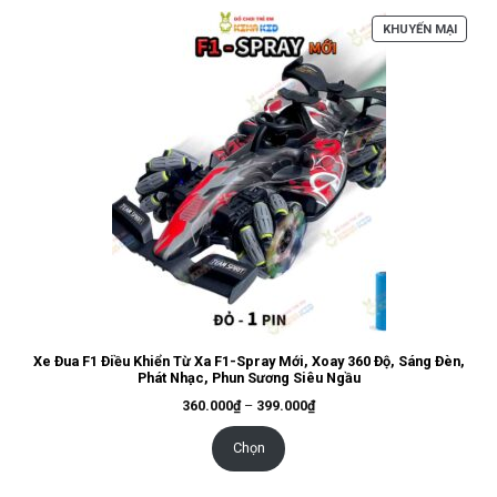
SẢN
KHUYẾN MẠI
PHẨM
ĐANG
GIẢM
GIÁ
Xe Đua F1 Điều Khiển Từ Xa F1-Spray Mới, Xoay 360 Độ, Sáng Đèn,
Phát Nhạc, Phun Sương Siêu Ngầu
Khoảng
360.000
₫
–
399.000
₫
giá:
từ
360.000₫
Chọn
đến
399.000₫