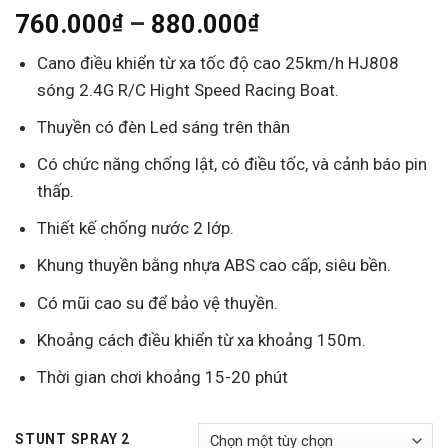
Khoảng
760.000
–
880.000
₫
₫
giá:
Cano điều khiển từ xa tốc độ cao 25km/h HJ808
từ
sóng 2.4G R/C Hight Speed Racing Boat.
760.000₫
đến
Thuyền có đèn Led sáng trên thân
880.000₫
Có chức năng chống lật, có điều tốc, và cảnh báo pin
thấp.
Thiết kế chống nước 2 lớp.
Khung thuyền bằng nhựa ABS cao cấp, siêu bền.
Có mũi cao su để bảo vệ thuyền.
Khoảng cách điều khiển từ xa khoảng 150m.
Thời gian chơi khoảng 15-20 phút
STUNT SPRAY 2