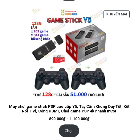
270.000₫
SẢN
KHUYẾN MẠI
PHẨM
ĐANG
GIẢM
GIÁ
Máy chơi game stick PSP cao cấp Y5, Tay Cầm Không Dây Tốt, Kết
Nối Tivi, Cổng HDMI, Chơi game PSP 4k nhanh mượt
Khoảng
890.000
₫
–
1.100.000
₫
giá:
từ
890.000₫
Chọn
đến
1.100.000₫